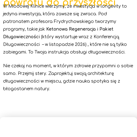
powrotu do przyszłości
W Miodowej Klinice wierzymy, że inwestycja w longevity to
jedyna inwestycja, która zawsze się zwraca. Pod
patronatem profesora Frydrychowskiego tworzymy
programy, takie jak
Ketonowa Regeneracja i
Pakiet
Długowieczności
(który wystartuje wraz z Konferencją
Długowieczności – w listopadzie 2026) , które nie są tylko
zabiegami. To Twoja instrukcja obsługi długowieczności.
Nie czekaj na moment, w którym zdrowie przypomni o sobie
samo. Przejmij stery. Zaprojektuj swoją architekturę
długowieczności w miejscu, gdzie nauka spotyka się z
błogostanem natury.