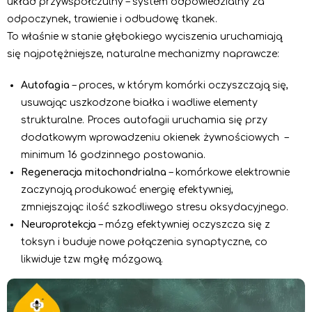
układ przywspółczulny – system odpowiedzialny za
odpoczynek, trawienie i odbudowę tkanek.
To właśnie w stanie głębokiego wyciszenia uruchamiają
się najpotężniejsze, naturalne mechanizmy naprawcze:
Autofagia
– proces, w którym komórki oczyszczają się,
usuwając uszkodzone białka i wadliwe elementy
strukturalne. Proces autofagii uruchamia się przy
dodatkowym wprowadzeniu okienek żywnościowych –
minimum 16 godzinnego postowania.
Regeneracja mitochondrialna
– komórkowe elektrownie
zaczynają produkować energię efektywniej,
zmniejszając ilość szkodliwego stresu oksydacyjnego.
Neuroprotekcja
– mózg efektywniej oczyszcza się z
toksyn i buduje nowe połączenia synaptyczne, co
likwiduje tzw. mgłę mózgową.