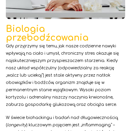
Biologia
przebodźcowania
Gdy przyjrzymy się temu, jak nasze codzienne nawyki
wpływają na ciało i umysł, chroniczny stres okazuje się
najskuteczniejszym przyspieszaczem starzenia. Kiedy
nasz układ współczulny (odpowiedzialny za reakcję
„walcz lub uciekaj”) jest stale aktywny przez natłok
obowiązków i bodźców, organizm znajduje się w
permanentnym stanie wyjątkowym. Wysoki poziom
kortyzolu i adrenaliny niszczy naczynia krwionośne,
zaburza gospodarkę glukozową oraz obciąża serce.
W świecie biohackingu i badań nad długowiecznością
(
longevity
) kluczowym pojęciem jest „inflammaging” –