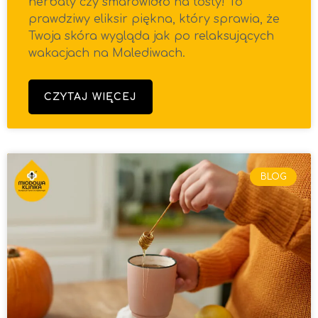
herbaty czy smarowidło na tosty! To
prawdziwy eliksir piękna, który sprawia, że
Twoja skóra wygląda jak po relaksujących
wakacjach na Malediwach.
CZYTAJ WIĘCEJ
BLOG