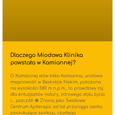
Dlaczego Miodowa Klinika
powstała w Kamiannej?
O Kamiannej słów kilka Kamianna, urokliwa
miejscowość w Beskidzie Niskim, położona
na wysokości 580 m n.p.m., to prawdziwy raj
dla entuzjastów natury, zdrowego stylu życia
i… pszczół! 🐝 Znana jako Światowe
Centrum Apiterapii, od lat przyciąga osoby
poszukujące spokoju, czystego