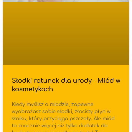
Słodki ratunek dla urody – Miód w
kosmetykach
Kiedy myślisz o miodzie, zapewne
wyobrażasz sobie słodki, złocisty płyn w
słoiku, który przyciąga pszczoły. Ale miód
to znacznie więcej niż tylko dodatek do