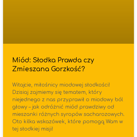
Miód: Słodka Prawda czy
Zmieszana Gorzkość?
Witajcie, miłośnicy miodowej słodkości!
Dzisiaj zajmiemy się tematem, który
niejednego z nas przyprawił o miodowy ból
głowy – jak odróżnić miód prawdziwy od
mieszanki różnych syropów sacharozowych.
Oto kilka wskazówek, które pomogą Wam w
tej słodkiej misji!