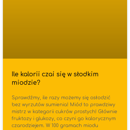
Ile kalorii czai się w słodkim
miodzie?
Sprawdźmy, ile razy możemy się osłodzić
bez wyrzutów sumienia! Miód to prawdziwy
mistrz w kategorii cukrów prostych! Głównie
fruktozy i glukozy, co czyni go kalorycznym
czarodziejem. W 100 gramach miodu